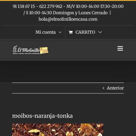
Saltar
91 138 67 15 - 622 279 962 - M/V 10:00-14:00 17:30-20:00
al
/ S 10:00-14:30 Domingos y Lunes Cerrado
|
contenido
hola@elmolinilloencasa.com
Mi cuenta
CARRITO
Anterior
rooibos-naranja-tonka