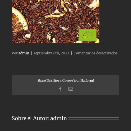
en
Por
admin
|
septiembre 6th, 2023
|
Comentarios desactivados
rooibos
naranja
tonka
Share This Story, Choose Your Platform!
Facebook
Correo
electrónico
Sobre el Autor:
admin