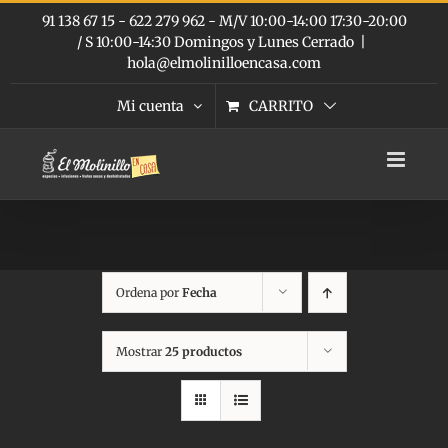
Saltar
91 138 67 15 - 622 279 962 - M/V 10:00-14:00 17:30-20:00
al
/ S 10:00-14:30 Domingos y Lunes Cerrado
|
contenido
hola@elmolinilloencasa.com
Mi cuenta
CARRITO
Ordena por
Fecha
Mostrar
25 productos