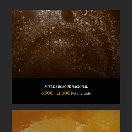
MIEL DE BOSQUE NACIONAL
Rango
6,50
€
-
11,00
€
IVA incluido
de
precios:
desde
6,50€
hasta
11,00€