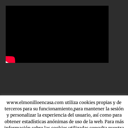
www.elmonilloencasa.com utiliza cookies propias y de
terceros para su funcionamiento,para mantener la sesión
Copyright 2016-2020 El Molinillo | Martínez de la Riva 4, local 39
y personalizar la experiencia del usuario, así como para
Madrid 91 138 67 15 - 622 279 962 | By
NetSolutions |
Aviso Legal
obtener estadísticas anónimas de uso de la web. Para más
información sobre las cookies utilizadas consulta nuestra