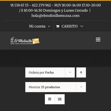
Saltar
91 138 67 15 - 622 279 962 - M/V 10:00-14:00 17:30-20:00
al
/ S 10:00-14:30 Domingos y Lunes Cerrado
|
contenido
hola@elmolinilloencasa.com
Mi cuenta
CARRITO
Ordena por
Fecha
Mostrar
25 productos