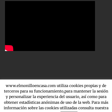
www.elmonilloencasa.com utiliza cookies propias y de
terceros para su funcionamiento,para mantener la sesión
Copyright 2016-2020 El Molinillo | Martínez de la Riva 4, local 39
y personalizar la experiencia del usuario, así como para
Madrid 91 138 67 15 - 622 279 962 | By
NetSolutions |
Aviso Legal
obtener estadísticas anónimas de uso de la web. Para más
información sobre las cookies utilizadas consulta nuestra