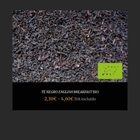
TÉ NEGRO ENGLISH BREAKFAST BIO
Rango
2,30
€
-
4,60
€
IVA incluido
de
precios:
desde
2,30€
hasta
4,60€