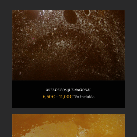
MIEL DE BOSQUE NACIONAL
Rango
6,50
€
-
11,00
€
IVA incluido
de
precios:
desde
6,50€
hasta
11,00€