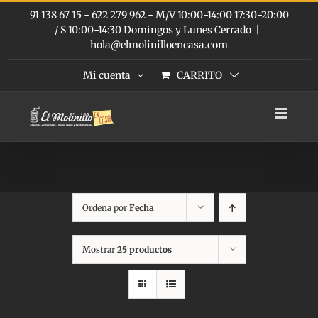
Saltar
91 138 67 15 - 622 279 962 - M/V 10:00-14:00 17:30-20:00
al
/ S 10:00-14:30 Domingos y Lunes Cerrado
|
contenido
hola@elmolinilloencasa.com
Mi cuenta
CARRITO
Ordena por
Fecha
Mostrar
25 productos