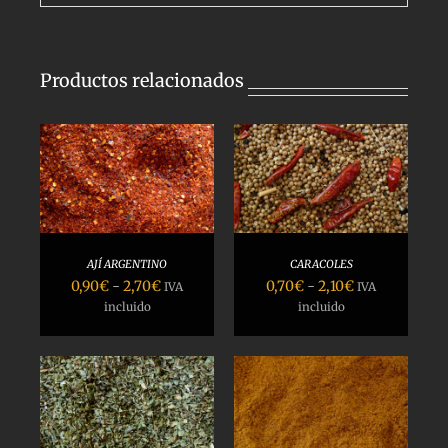
Productos relacionados
SELECCIONAR
OPCIONES
/
DETALLES
AJÍ ARGENTINO
CARACOLES
Rango
Rango
0,90
€
-
2,70
€
0,70
€
-
2,10
€
IVA
IVA
de
de
incluido
incluido
precios:
precios:
desde
desde
0,90€
0,70€
hasta
hasta
SELECCIONAR
2,70€
2,10€
OPCIONES
/
DETALLES