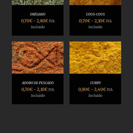
ORÉGANO
COUS-COUS
Rango
Rango
0,70
€
-
2,80
€
0,70
€
-
2,10
€
IVA
IVA
de
de
incluido
incluido
precios:
precios:
desde
desde
0,70€
0,70€
hasta
hasta
SELECCIONAR
2,80€
2,10€
OPCIONES
/
DETALLES
ADOBO DE PESCADO
CURRY
Rango
Rango
0,70
€
-
2,10
€
0,80
€
-
2,40
€
IVA
IVA
de
de
incluido
incluido
precios:
precios:
desde
desde
0,70€
0,80€
hasta
hasta
2,10€
2,40€