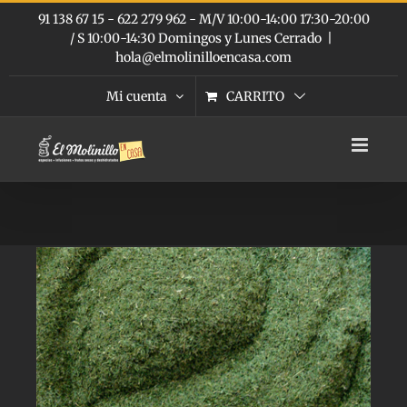
Saltar
91 138 67 15 - 622 279 962 - M/V 10:00-14:00 17:30-20:00
al
/ S 10:00-14:30 Domingos y Lunes Cerrado
|
contenido
hola@elmolinilloencasa.com
Mi cuenta
CARRITO