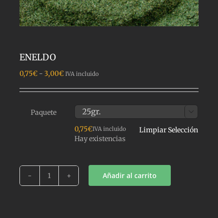
ENELDO
Rango
0,75
€
-
3,00
€
IVA incluido
de
precios:
desde
0,75€
Paquete

hasta
0,75
€
IVA incluido
Limpiar Selección
3,00€
Hay existencias
Añadir al carrito
ENELDO
cantidad