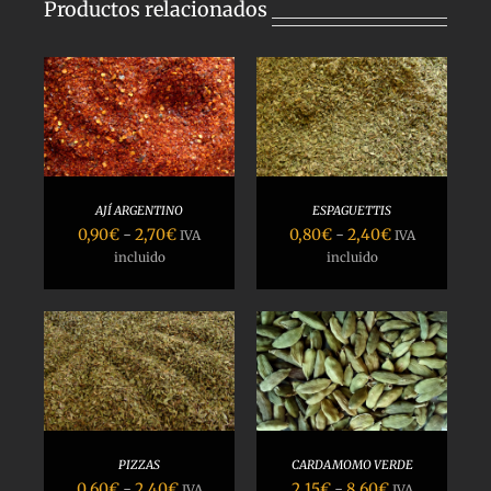
Productos relacionados
SELECCIONAR
OPCIONES
/
DETALLES
AJÍ ARGENTINO
ESPAGUETTIS
Rango
Rango
0,90
€
-
2,70
€
0,80
€
-
2,40
€
IVA
IVA
de
de
incluido
incluido
precios:
precios:
desde
desde
0,90€
0,80€
hasta
hasta
SELECCIONAR
2,70€
2,40€
OPCIONES
/
DETALLES
PIZZAS
CARDAMOMO VERDE
Rango
Rango
0,60
€
-
2,40
€
2,15
€
-
8,60
€
IVA
IVA