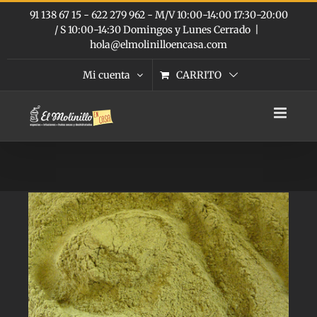
Saltar
91 138 67 15 - 622 279 962 - M/V 10:00-14:00 17:30-20:00
al
/ S 10:00-14:30 Domingos y Lunes Cerrado
|
contenido
hola@elmolinilloencasa.com
Mi cuenta
CARRITO