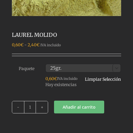
LAUREL MOLIDO
Rango
0,60
€
-
2,40
€
IVA incluido
de
precios:
desde
0,60€
Paquete

hasta
0,60
€
IVA incluido
Limpiar Selección
2,40€
Hay existencias
Añadir al carrito
LAUREL
MOLIDO
cantidad