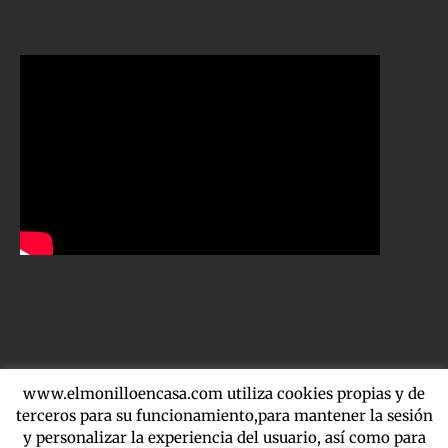
www.elmonilloencasa.com utiliza cookies propias y de
terceros para su funcionamiento,para mantener la sesión
Copyright 2016-2020 El Molinillo | Martínez de la Riva 4, local 39
y personalizar la experiencia del usuario, así como para