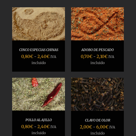
SELECCIONAR
OPCIONES
/
DETALLES
CINCO ESPECIAS CHINAS
ADOBO DE PESCADO
Rango
Rango
0,80
€
-
2,40
€
0,70
€
-
2,10
€
IVA
IVA
de
de
incluido
incluido
precios:
precios:
desde
desde
0,80€
0,70€
hasta
hasta
SELECCIONAR
2,40€
2,10€
OPCIONES
/
DETALLES
POLLO AL AJILLO
CLAVO DE OLOR
Rango
Rango
0,80
€
-
2,40
€
2,00
€
-
6,00
€
IVA
IVA
de
de
incluido
incluido