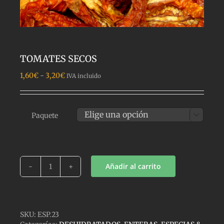
TOMATES SECOS
Rango
1,60
€
-
3,20
€
IVA incluido
de
precios:
desde
1,60€
Paquete

hasta
3,20€
Añadir al carrito
TOMATES
SECOS
cantidad
SKU:
ESP.23