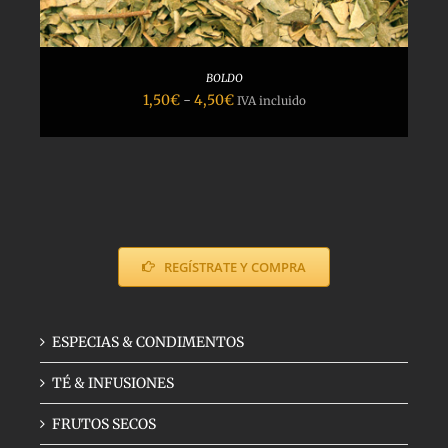
BOLDO
Rango
1,50
€
-
4,50
€
IVA incluido
de
precios:
desde
1,50€
hasta
4,50€
REGÍSTRATE Y COMPRA
ESPECIAS & CONDIMENTOS
TÉ & INFUSIONES
FRUTOS SECOS