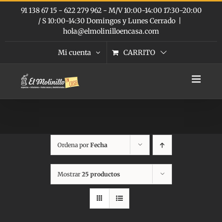
Saltar
91 138 67 15 - 622 279 962 - M/V 10:00-14:00 17:30-20:00
al
/ S 10:00-14:30 Domingos y Lunes Cerrado
|
contenido
hola@elmolinilloencasa.com
Mi cuenta
CARRITO
Ordena por
Fecha
Mostrar
25 productos