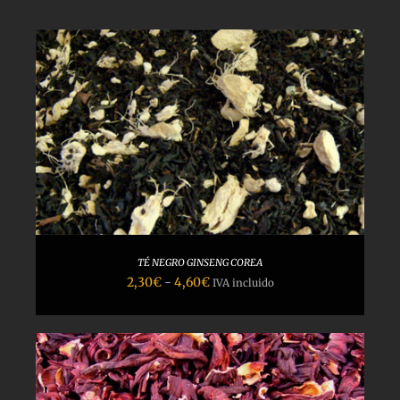
TÉ NEGRO GINSENG COREA
Rango
2,30
€
-
4,60
€
IVA incluido
de
precios:
desde
2,30€
hasta
4,60€