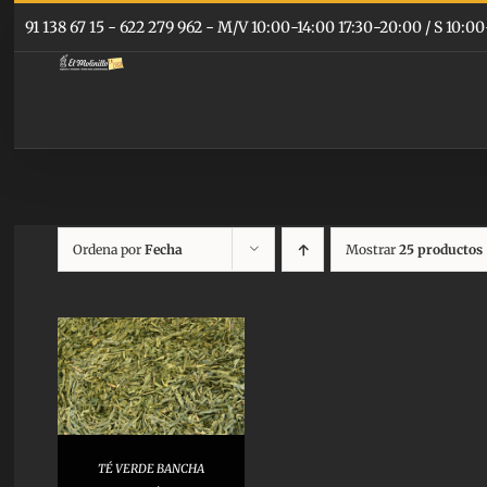
Saltar
91 138 67 15 - 622 279 962 - M/V 10:00-14:00 17:30-20:00 / S 10
al
contenido
Ordena por
Fecha
Mostrar
25 productos
AR
TÉ VERDE BANCHA