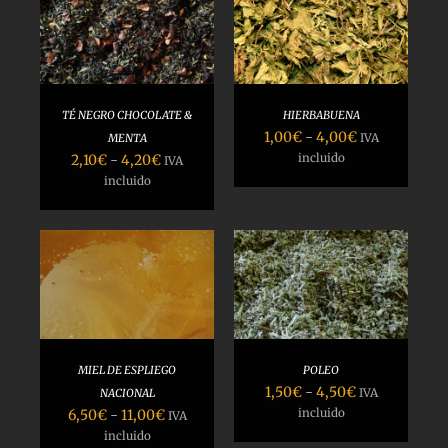
SELECCIONAR
OPCIONES
/
DETALLES
TÉ NEGRO CHOCOLATE &
HIERBABUENA
Rango
1,00
€
-
4,00
€
MENTA
IVA
de
Rango
2,10
€
-
4,20
€
incluido
IVA
precios:
de
incluido
desde
precios:
1,00€
desde
hasta
2,10€
4,00€
hasta
SELECCIONAR
4,20€
OPCIONES
/
DETALLES
MIEL DE ESPLIEGO
POLEO
Rango
1,50
€
-
4,50
€
NACIONAL
IVA
de
Rango
6,50
€
-
11,00
€
incluido
IVA
precios:
de
incluido