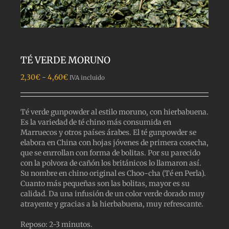
TÉ VERDE MORUNO
Rango
2,30
€
-
4,60
€
IVA incluido
de
precios:
desde
Té verde gunpowder al estilo moruno, con hierbabuena.
2,30€
Es la variedad de té chino más consumida en
hasta
Marruecos y otros países árabes. El té gunpowder se
4,60€
elabora en China con hojas jóvenes de primera cosecha,
que se enrrollan con forma de bolitas. Por su parecido
con la polvora de cañón los británicos lo llamaron así.
Su nombre en chino original es Choo-cha (Té en Perla).
Cuanto más pequeñas son las bolitas, mayor es su
calidad. Da una infusión de un color verde dorado muy
atrayente y gracias a la hierbabuena, muy refrescante.
Reposo: 2-3 minutos.