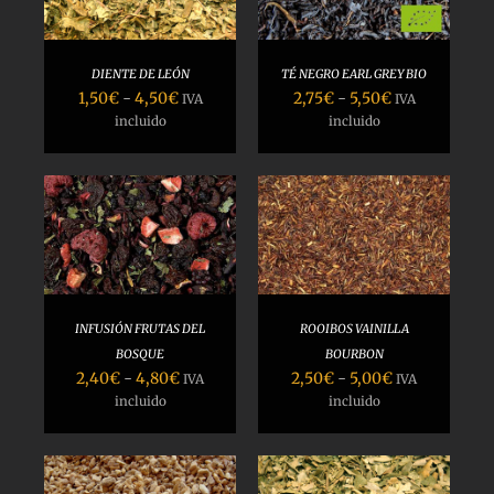
DETALLES
DIENTE DE LEÓN
TÉ NEGRO EARL GREY BIO
Rango
Rango
1,50
€
-
4,50
€
2,75
€
-
5,50
€
IVA
IVA
de
de
incluido
incluido
precios:
precios:
desde
desde
1,50€
2,75€
hasta
hasta
SELECCIONAR
4,50€
5,50€
OPCIONES
/
DETALLES
INFUSIÓN FRUTAS DEL
ROOIBOS VAINILLA
BOSQUE
BOURBON
Rango
Rango
2,40
€
-
4,80
€
2,50
€
-
5,00
€
IVA
IVA
de
de
incluido
incluido
precios:
precios:
desde
desde
2,40€
2,50€
hasta
hasta