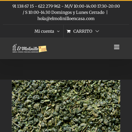
Saltar
91 138 67 15 - 622 279 962 - M/V 10:00-14:00 17:30-20:00
al
/ S 10:00-14:30 Domingos y Lunes Cerrado
|
contenido
hola@elmolinilloencasa.com
Mi cuenta
CARRITO