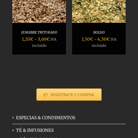
SELECCIONAR
4,80€
5,00€
OPCIONES
/
DETALLES
JENGIBRE TRITURADO
BOLDO
Rango
Rango
1,20
€
-
3,60
€
1,50
€
-
4,50
€
IVA
IVA
de
de
incluido
incluido
precios:
precios:
desde
desde
1,20€
1,50€
hasta
hasta
3,60€
4,50€
REGÍSTRATE Y COMPRA
ESPECIAS & CONDIMENTOS
TÉ & INFUSIONES