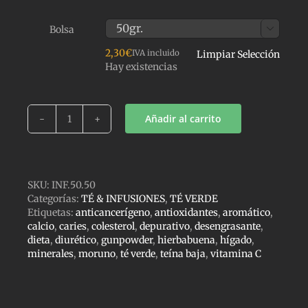
Bolsa

2,30
€
IVA incluido
Limpiar Selección
Hay existencias
Añadir al carrito
TÉ
VERDE
MORUNO
cantidad
SKU:
INF.50.50
Categorías:
TÉ & INFUSIONES
,
TÉ VERDE
Etiquetas:
anticancerígeno
,
antioxidantes
,
aromático
,
calcio
,
caries
,
colesterol
,
depurativo
,
desengrasante
,
dieta
,
diurético
,
gunpowder
,
hierbabuena
,
hígado
,
minerales
,
moruno
,
té verde
,
teína baja
,
vitamina C