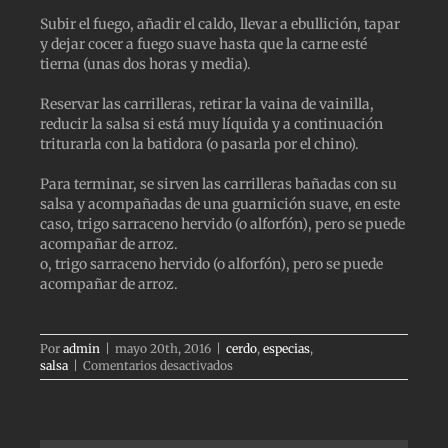
Subir el fuego, añadir el caldo, llevar a ebullición, tapar
y dejar cocer a fuego suave hasta que la carne esté
tierna (unas dos horas y media).
Reservar las carrilleras, retirar la vaina de vainilla,
reducir la salsa si está muy líquida y a continuación
triturarla con la batidora (o pasarla por el chino).
Para terminar, se sirven las carrilleras bañadas con su
salsa y acompañadas de una guarnición suave, en este
caso, trigo sarraceno hervido (o alforfón), pero se puede
acompañar de arroz.
o, trigo sarraceno hervido (o alforfón), pero se puede
acompañar de arroz.
Por
admin
|
mayo 20th, 2016
|
cerdo
,
especias
,
en
salsa
|
Comentarios desactivados
CARRILLERAS
CON
SALSA
DE