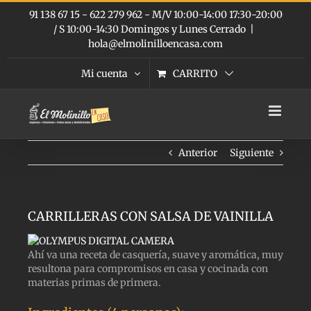
Saltar
91 138 67 15 - 622 279 962 - M/V 10:00-14:00 17:30-20:00
al
/ S 10:00-14:30 Domingos y Lunes Cerrado
|
contenido
hola@elmolinilloencasa.com
Mi cuenta
CARRITO
Anterior
Siguiente
CARRILLERAS CON SALSA DE VAINILLA
Ahí va una receta de casquería, suave y aromática, muy
resultona para compromisos en casa y cocinada con
materias primas de primera.