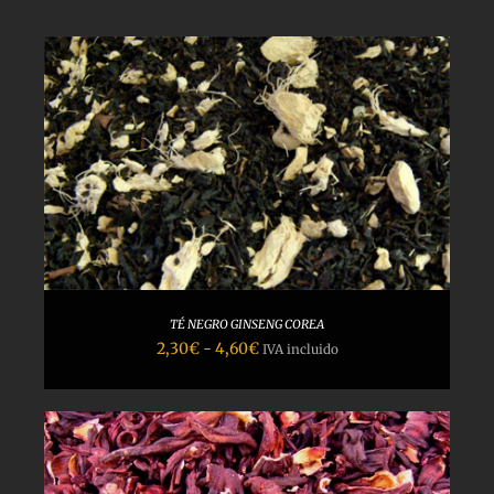
TÉ NEGRO GINSENG COREA
Rango
2,30
€
-
4,60
€
IVA incluido
de
precios:
desde
2,30€
hasta
4,60€