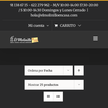
Saltar
91 138 67 15 - 622 279 962 - M/V 10:00-14:00 17:30-20:00
al
/ S 10:00-14:30 Domingos y Lunes Cerrado
|
contenido
hola@elmolinilloencasa.com
Mi cuenta
CARRITO
Ordena por
Fecha
Mostrar
25 productos