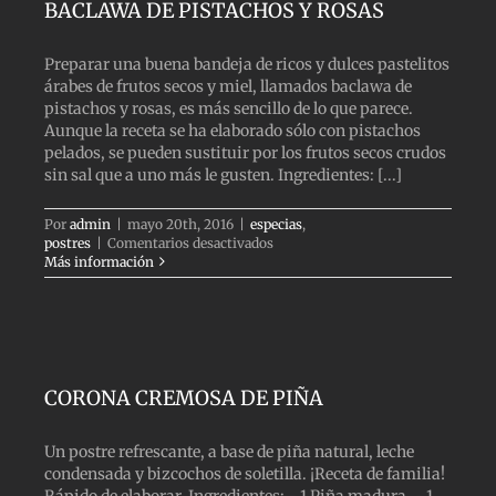
BACLAWA DE PISTACHOS Y ROSAS
Preparar una buena bandeja de ricos y dulces pastelitos
árabes de frutos secos y miel, llamados baclawa de
pistachos y rosas, es más sencillo de lo que parece.
Aunque la receta se ha elaborado sólo con pistachos
pelados, se pueden sustituir por los frutos secos crudos
sin sal que a uno más le gusten. Ingredientes: [...]
Por
admin
|
mayo 20th, 2016
|
especias
,
en
postres
|
Comentarios desactivados
BACLAWA
Más información
DE
PISTACHOS
Y
ROSAS
CORONA CREMOSA DE PIÑA
Un postre refrescante, a base de piña natural, leche
condensada y bizcochos de soletilla. ¡Receta de familia!
Rápido de elaborar. Ingredientes: - 1 Piña madura. - 1