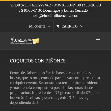
Saltar
91 138 67 15 - 622 279 962 - M/V 10:00-14:00 17:30-20:00
al
/ S 10:00-14:30 Domingos y Lunes Cerrado
|
contenido
hola@elmolinilloencasa.com
Mi cuenta
CARRITO
COQUITOS CON PIÑONES
Postre de elaboración fácil a base de coco rallado y
huevo, que es muy cómodo para llevar como presente a
cualquier evento. Se consume a temperatura ambiente
y mantiene la compostura pasadas las horas desde su
preparación. Ingredientes: 175 gr. coco rallado 175 gr. de
huevo (más claras que yemas, entre 3-5 huevos,
dependiendo del [...]