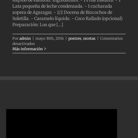
Lata pequeña de leche condensada. - 1 cucharada
sopera de Agaragar. - 1/2 Docena de Bizcochos de
Soletilla. - Caramelo líquido. - Coco Rallado (opcional)
Preparación: Los que [...]
Por
admin
|
mayo 19th, 2016
|
postres
,
recetas
|
Comentarios
en
desactivados
CORONA
Más información
CREMOSA
DE
PIÑA