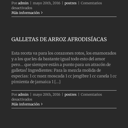
Por
admin
|
mayo 20th, 2016
|
postres
|
Comentarios
en
desactivados
COQUITOS
Más información
CON
PIÑONES
GALLETAS DE ARROZ AFRODISÍACAS
Esta receta va para los corazones rotos, los enamorados
y a los que les da bastante igual todo esto del amor
pero... que siempre están a punto para un atracón de
galletas! Ingredientes: Para la mezcla molida de
especias: 1 cc nuez moscada 1 cc jengibre 1 cc canela 1 cc
pimienta de jamaica 1 [...]
Por
admin
|
mayo 20th, 2016
|
postres
|
Comentarios
en
desactivados
GALLETAS
Más información
DE
ARROZ
AFRODISÍACAS